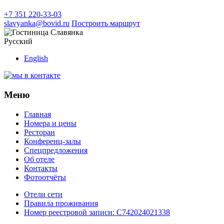
+7 351 220-33-03
slavyanka@bovid.ru
Построить маршрут
Русский
English
Меню
Главная
Номера и цены
Ресторан
Конференц-залы
Спецпредложения
Об отеле
Контакты
Фотоотчёты
Отели сети
Правила проживания
Номер реестровой записи:
С742024021338